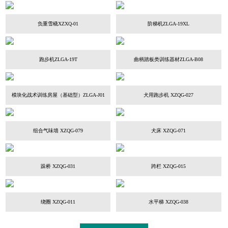
负重雪橇XZXQ-01
阶梯机ZLGA-19XL
跑步机ZLGA-19T
曲柄踏板类训练器材ZLGA-B08
模块化战术训练房屋（基础型）ZLGA-J01
犬用跑步机 XZQG-027
组合气味墙 XZQG-079
犬床 XZQG-071
跺桥 XZQG-031
跨栏 XZQG-015
绕圈 XZQG-011
水平梯 XZQG-038