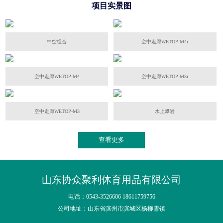
项目实景图
中空组合
空中走廊WETOP-M4i
空中走廊WETOP-M4
空中走廊WETOP-M3i
空中走廊WETOP-M3
水上攀岩
查看更多
山东协众聚利体育用品有限公司
电话：0543-3526606 18611759756
公司地址：山东省滨州市滨城区杨柳雪镇