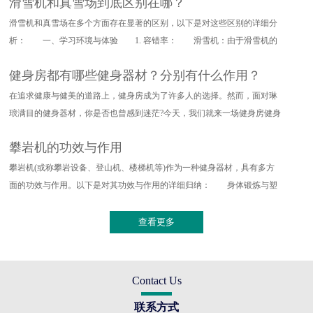
滑雪机和真雪场到底区别在哪？
滑雪机和真雪场在多个方面存在显著的区别，以下是对这些区别的详细分
析： 一、学习环境与体验 1. 容错率： 滑雪机：由于滑雪机的
设计特点，其对滑雪动作的要求
健身房都有哪些健身器材？分别有什么作用？
在追求健康与健美的道路上，健身房成为了许多人的选择。然而，面对琳
琅满目的健身器材，你是否也曾感到迷茫?今天，我们就来一场健身房健身
器材的深度探索，带你了解
攀岩机的功效与作用
攀岩机(或称攀岩设备、登山机、楼梯机等)作为一种健身器材，具有多方
面的功效与作用。以下是对其功效与作用的详细归纳： 身体锻炼与塑
形 全身训练：攀岩机能够提
查看更多
Contact Us
联系方式