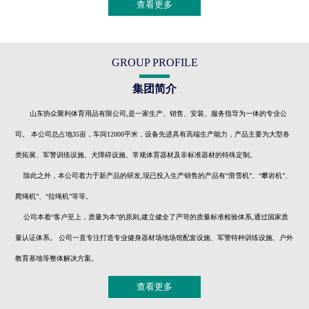
查看更多
GROUP PROFILE
集团简介
山东协众聚利体育用品有限公司,是一家生产、销售、安装、服务指导为一体的专业公
司。 本公司总占地35亩，车间12000平米，设备先进具有高端生产能力，产品主要为大型各
类拓展、军警训练设施、犬障碍设施、常规体育器材及非标准器材的特殊定制。
除此之外，本公司着力于新产品的研发,现已投入生产销售的产品有“滑雪机”、“攀岩机”、
爬绳机”、“拉绳机”等等。
公司本着“客户至上，质量为本”的原则,建立健全了严苛的质量标准检验体系,通过国家质
量认证体系。 公司一直专注打造专业健身器材场地场馆配套设施、军警特种训练设施、户外
教育基地等整体解决方案。
查看更多