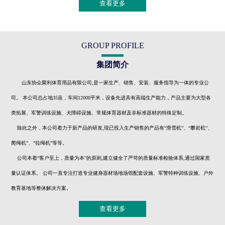
查看更多
GROUP PROFILE
集团简介
山东协众聚利体育用品有限公司,是一家生产、销售、安装、服务指导为一体的专业公
司。 本公司总占地35亩，车间12000平米，设备先进具有高端生产能力，产品主要为大型各
类拓展、军警训练设施、犬障碍设施、常规体育器材及非标准器材的特殊定制。
除此之外，本公司着力于新产品的研发,现已投入生产销售的产品有“滑雪机”、“攀岩机”、
爬绳机”、“拉绳机”等等。
公司本着“客户至上，质量为本”的原则,建立健全了严苛的质量标准检验体系,通过国家质
量认证体系。 公司一直专注打造专业健身器材场地场馆配套设施、军警特种训练设施、户外
教育基地等整体解决方案。
查看更多