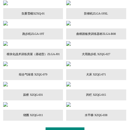
负重雪橇XZXQ-01
阶梯机ZLGA-19XL
跑步机ZLGA-19T
曲柄踏板类训练器材ZLGA-B08
模块化战术训练房屋（基础型）ZLGA-J01
犬用跑步机 XZQG-027
组合气味墙 XZQG-079
犬床 XZQG-071
跺桥 XZQG-031
跨栏 XZQG-015
绕圈 XZQG-011
水平梯 XZQG-038