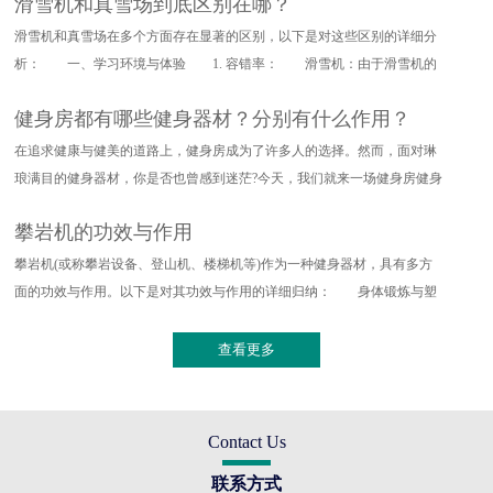
滑雪机和真雪场到底区别在哪？
滑雪机和真雪场在多个方面存在显著的区别，以下是对这些区别的详细分
析： 一、学习环境与体验 1. 容错率： 滑雪机：由于滑雪机的
设计特点，其对滑雪动作的要求
健身房都有哪些健身器材？分别有什么作用？
在追求健康与健美的道路上，健身房成为了许多人的选择。然而，面对琳
琅满目的健身器材，你是否也曾感到迷茫?今天，我们就来一场健身房健身
器材的深度探索，带你了解
攀岩机的功效与作用
攀岩机(或称攀岩设备、登山机、楼梯机等)作为一种健身器材，具有多方
面的功效与作用。以下是对其功效与作用的详细归纳： 身体锻炼与塑
形 全身训练：攀岩机能够提
查看更多
Contact Us
联系方式