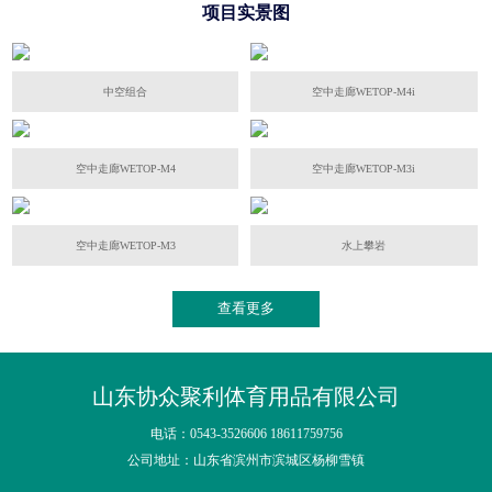
项目实景图
中空组合
空中走廊WETOP-M4i
空中走廊WETOP-M4
空中走廊WETOP-M3i
空中走廊WETOP-M3
水上攀岩
查看更多
山东协众聚利体育用品有限公司
电话：0543-3526606 18611759756
公司地址：山东省滨州市滨城区杨柳雪镇