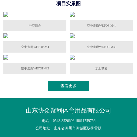
项目实景图
中空组合
空中走廊WETOP-M4i
空中走廊WETOP-M4
空中走廊WETOP-M3i
空中走廊WETOP-M3
水上攀岩
查看更多
山东协众聚利体育用品有限公司
电话：0543-3526606 18611759756
公司地址：山东省滨州市滨城区杨柳雪镇