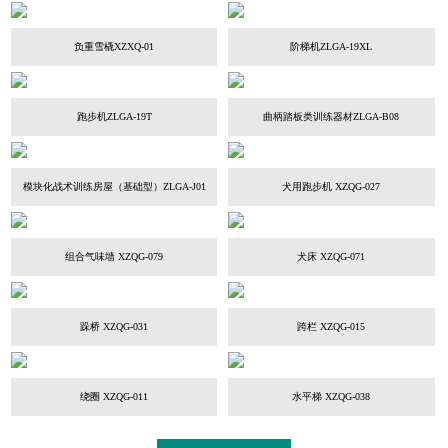
负重雪橇XZXQ-01
阶梯机ZLGA-19XL
跑步机ZLGA-19T
曲柄踏板类训练器材ZLGA-B08
模块化战术训练房屋（基础型）ZLGA-J01
犬用跑步机 XZQG-027
组合气味墙 XZQG-079
犬床 XZQG-071
跺桥 XZQG-031
跨栏 XZQG-015
绕圈 XZQG-011
水平梯 XZQG-038