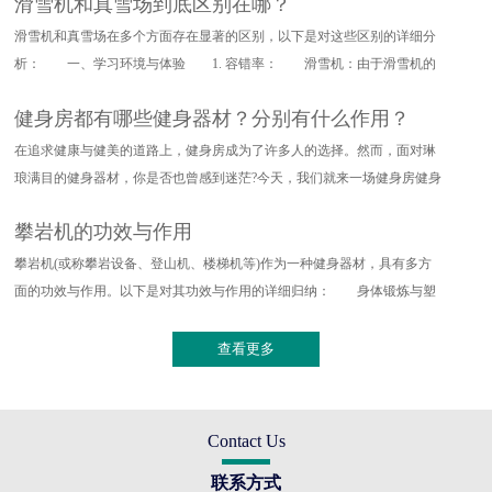
滑雪机和真雪场到底区别在哪？
滑雪机和真雪场在多个方面存在显著的区别，以下是对这些区别的详细分
析： 一、学习环境与体验 1. 容错率： 滑雪机：由于滑雪机的
设计特点，其对滑雪动作的要求
健身房都有哪些健身器材？分别有什么作用？
在追求健康与健美的道路上，健身房成为了许多人的选择。然而，面对琳
琅满目的健身器材，你是否也曾感到迷茫?今天，我们就来一场健身房健身
器材的深度探索，带你了解
攀岩机的功效与作用
攀岩机(或称攀岩设备、登山机、楼梯机等)作为一种健身器材，具有多方
面的功效与作用。以下是对其功效与作用的详细归纳： 身体锻炼与塑
形 全身训练：攀岩机能够提
查看更多
Contact Us
联系方式