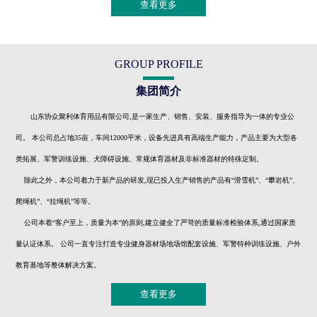
查看更多
GROUP PROFILE
集团简介
山东协众聚利体育用品有限公司,是一家生产、销售、安装、服务指导为一体的专业公
司。 本公司总占地35亩，车间12000平米，设备先进具有高端生产能力，产品主要为大型各
类拓展、军警训练设施、犬障碍设施、常规体育器材及非标准器材的特殊定制。
除此之外，本公司着力于新产品的研发,现已投入生产销售的产品有“滑雪机”、“攀岩机”、
爬绳机”、“拉绳机”等等。
公司本着“客户至上，质量为本”的原则,建立健全了严苛的质量标准检验体系,通过国家质
量认证体系。 公司一直专注打造专业健身器材场地场馆配套设施、军警特种训练设施、户外
教育基地等整体解决方案。
查看更多