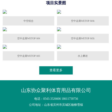
项目实景图
中空组合
空中走廊WETOP-M4i
空中走廊WETOP-M4
空中走廊WETOP-M3i
空中走廊WETOP-M3
水上攀岩
查看更多
山东协众聚利体育用品有限公司
电话：0543-3526606 18611759756
公司地址：山东省滨州市滨城区杨柳雪镇