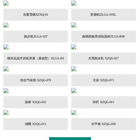
负重雪橇XZXQ-01
阶梯机ZLGA-19XL
跑步机ZLGA-19T
曲柄踏板类训练器材ZLGA-B08
模块化战术训练房屋（基础型）ZLGA-J01
犬用跑步机 XZQG-027
组合气味墙 XZQG-079
犬床 XZQG-071
跺桥 XZQG-031
跨栏 XZQG-015
绕圈 XZQG-011
水平梯 XZQG-038