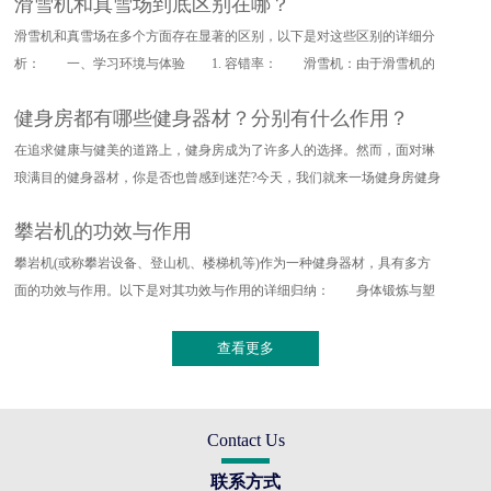
滑雪机和真雪场到底区别在哪？
滑雪机和真雪场在多个方面存在显著的区别，以下是对这些区别的详细分
析： 一、学习环境与体验 1. 容错率： 滑雪机：由于滑雪机的
设计特点，其对滑雪动作的要求
健身房都有哪些健身器材？分别有什么作用？
在追求健康与健美的道路上，健身房成为了许多人的选择。然而，面对琳
琅满目的健身器材，你是否也曾感到迷茫?今天，我们就来一场健身房健身
器材的深度探索，带你了解
攀岩机的功效与作用
攀岩机(或称攀岩设备、登山机、楼梯机等)作为一种健身器材，具有多方
面的功效与作用。以下是对其功效与作用的详细归纳： 身体锻炼与塑
形 全身训练：攀岩机能够提
查看更多
Contact Us
联系方式