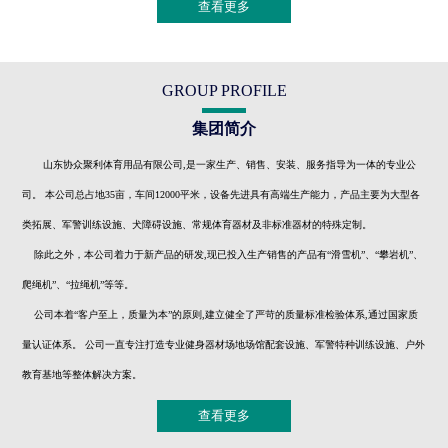
查看更多
GROUP PROFILE
集团简介
山东协众聚利体育用品有限公司,是一家生产、销售、安装、服务指导为一体的专业公
司。 本公司总占地35亩，车间12000平米，设备先进具有高端生产能力，产品主要为大型各
类拓展、军警训练设施、犬障碍设施、常规体育器材及非标准器材的特殊定制。
除此之外，本公司着力于新产品的研发,现已投入生产销售的产品有“滑雪机”、“攀岩机”、
爬绳机”、“拉绳机”等等。
公司本着“客户至上，质量为本”的原则,建立健全了严苛的质量标准检验体系,通过国家质
量认证体系。 公司一直专注打造专业健身器材场地场馆配套设施、军警特种训练设施、户外
教育基地等整体解决方案。
查看更多